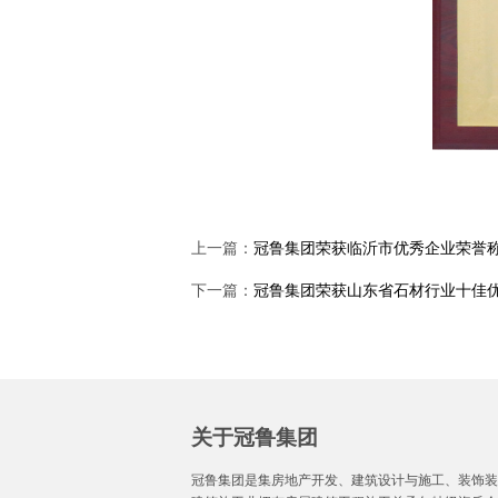
上一篇：
冠鲁集团荣获临沂市优秀企业荣誉
下一篇：
冠鲁集团荣获山东省石材行业十佳
关于冠鲁集团
冠鲁集团是集房地产开发、建筑设计与施工、装饰装