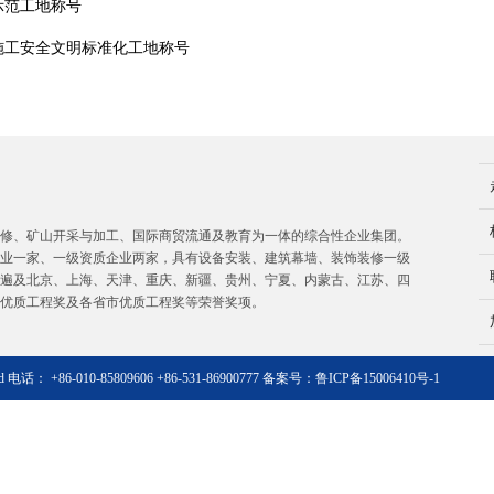
示范工地称号
施工安全文明标准化工地称号
修、矿山开采与加工、国际商贸流通及教育为一体的综合性企业集团。
业一家、一级资质企业两家，具有设备安装、建筑幕墙、装饰装修一级
遍及北京、上海、天津、重庆、新疆、贵州、宁夏、内蒙古、江苏、四
家优质工程奖及各省市优质工程奖等荣誉奖项。
ved 电话： +86-010-85809606 +86-531-86900777 备案号：
鲁ICP备15006410号-1